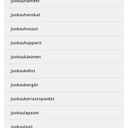
Juoksuhameet
Juoksuhanskat
Juoksuhousut
Juoksuhupparit
Juoksukäsineet
Juoksukellot
Juoksukengät
Juoksukerrastopaidat
Juoksulapaset
Juoksulasit