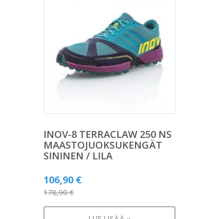
INOV-8 TERRACLAW 250 NS
MAASTOJUOKSUKENGÄT
SININEN / LILA
Alkuperäinen
106,90
€
hinta
178,90
€
Nykyinen
oli:
hinta