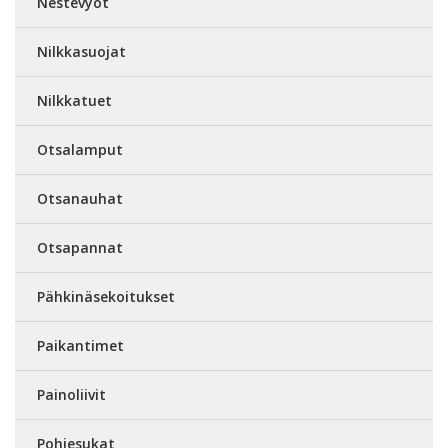
Nestevyöt
Nilkkasuojat
Nilkkatuet
Otsalamput
Otsanauhat
Otsapannat
Pähkinäsekoitukset
Paikantimet
Painoliivit
Pohjesukat