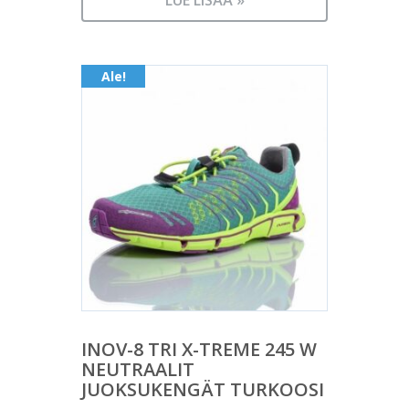
178,90 €.
LUE LISÄÄ »
on:
106,90 €.
Ale!
INOV-8 TRI X-TREME 245 W
NEUTRAALIT
JUOKSUKENGÄT TURKOOSI