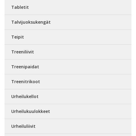
Tabletit
Talvijuoksukengät
Teipit
Treeniliivit
Treenipaidat
Treenitrikoot
Urheilukellot
Urheilukuulokkeet
Urheiluliivit