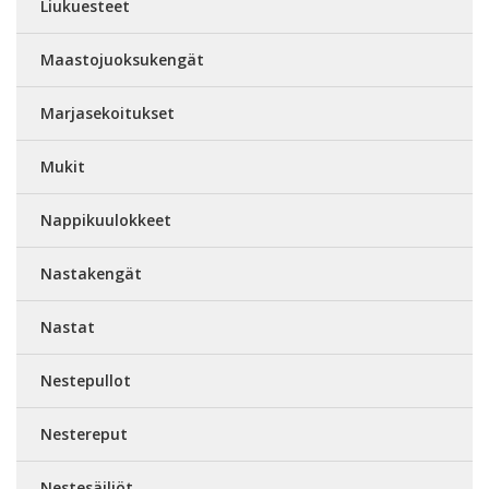
Liukuesteet
Maastojuoksukengät
Marjasekoitukset
Mukit
Nappikuulokkeet
Nastakengät
Nastat
Nestepullot
Nestereput
Nestesäiliöt