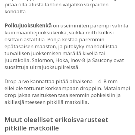
pitää olla alusta lähtien väljähkö varpaiden
kohdalta.
Polkujuoksukenkä
on useimmiten parempi valinta
kuin maantiejuoksukenkä, vaikka reitti kulkisi
osittain asfaltilla. Pohja kestää paremmin
epätasaisen maaston, ja pitokyky mahdollistaa
turvallisen juoksemisen märällä kivellä tai
juurakolla. Salomon, Hoka, Inov-8 ja Saucony ovat
suosittuja ultrajuoksupiireissä.
Drop-arvo kannattaa pitää alhaisena – 4–8 mm –
ellei ole tottunut korkeampaan droppiin. Matalampi
drop jakaa rasituksen tasaisemmin pohkeisiin ja
akillesjänteeseen pitkillä matkoilla.
Muut oleelliset erikoisvarusteet
pitkille matkoille