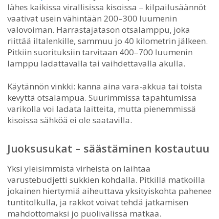
lähes kaikissa virallisissa kisoissa – kilpailusäännöt
vaativat usein vähintään 200–300 luumenin
valovoiman. Harrastajatason otsalamppu, joka
riittää iltalenkille, sammuu jo 40 kilometrin jälkeen.
Pitkiin suorituksiin tarvitaan 400–700 luumenin
lamppu ladattavalla tai vaihdettavalla akulla.
Käytännön vinkki: kanna aina vara-akkua tai toista
kevyttä otsalampua. Suurimmissa tapahtumissa
varikolla voi ladata laitteita, mutta pienemmissä
kisoissa sähköä ei ole saatavilla.
Juoksusukat – säästäminen kostautuu
Yksi yleisimmistä virheistä on laihtaa
varustebudjetti sukkien kohdalla. Pitkillä matkoilla
jokainen hiertymiä aiheuttava yksityiskohta pahenee
tuntitolkulla, ja rakkot voivat tehdä jatkamisen
mahdottomaksi jo puolivälissä matkaa.