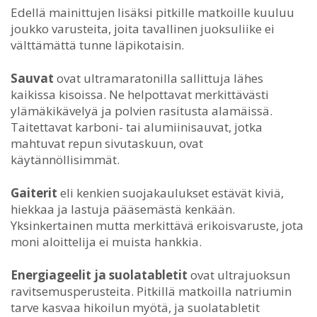
Edellä mainittujen lisäksi pitkille matkoille kuuluu
joukko varusteita, joita tavallinen juoksuliike ei
välttämättä tunne läpikotaisin.
Sauvat
ovat ultramaratonilla sallittuja lähes
kaikissa kisoissa. Ne helpottavat merkittävästi
ylämäkikävelyä ja polvien rasitusta alamäissä.
Taitettavat karboni- tai alumiinisauvat, jotka
mahtuvat repun sivutaskuun, ovat
käytännöllisimmät.
Gaiterit
eli kenkien suojakaulukset estävät kiviä,
hiekkaa ja lastuja pääsemästä kenkään.
Yksinkertainen mutta merkittävä erikoisvaruste, jota
moni aloittelija ei muista hankkia.
Energiageelit ja suolatabletit
ovat ultrajuoksun
ravitsemusperusteita. Pitkillä matkoilla natriumin
tarve kasvaa hikoilun myötä, ja suolatabletit