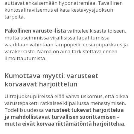
auttavat ehkäisemään hyponatremiaa. Tavallinen
kuntosaliravitsemus ei kata kestävyysjuoksun
tarpeita.
Pakollinen varuste -lista
vaihtelee kisasta toiseen,
mutta useimmissa virallisissa tapahtumissa
vaaditaan vähintään lämpöpeili, ensiapupakkaus ja
varakerrasto. Nämä on aina tarkistettava ennen
ilmoittautumista.
Kumottava myytti: varusteet
korvaavat harjoittelun
Ultrajuoksupiireissä elää vahva uskomus, että oikea
varustepaketti ratkaisee kilpailussa menestymisen.
Todellisuudessa
varusteet tukevat harjoittelua
ja mahdollistavat turvallisen suorittamisen –
mutta eivät korvaa riittämätöntä harjoittelua.