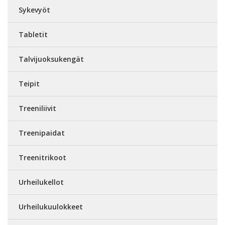
Sykevyöt
Tabletit
Talvijuoksukengät
Teipit
Treeniliivit
Treenipaidat
Treenitrikoot
Urheilukellot
Urheilukuulokkeet