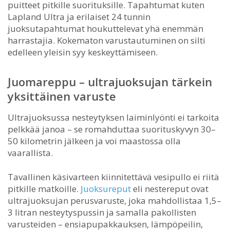
puitteet pitkille suorituksille. Tapahtumat kuten
Lapland Ultra ja erilaiset 24 tunnin
juoksutapahtumat houkuttelevat yhä enemmän
harrastajia. Kokematon varustautuminen on silti
edelleen yleisin syy keskeyttämiseen.
Juomareppu – ultrajuoksujan tärkein
yksittäinen varuste
Ultrajuoksussa nesteytyksen laiminlyönti ei tarkoita
pelkkää janoa – se romahduttaa suorituskyvyn 30–
50 kilometrin jälkeen ja voi maastossa olla
vaarallista.
Tavallinen käsivarteen kiinnitettävä vesipullo ei riitä
pitkille matkoille.
Juoksureput
eli nestereput ovat
ultrajuoksujan perusvaruste, joka mahdollistaa 1,5–
3 litran nesteytyspussin ja samalla pakollisten
varusteiden – ensiapupakkauksen, lämpöpeilin,