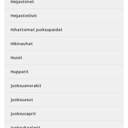
Heijastimet
Heijastinliivit
Hihattomat juoksupaidat
Hikinauhat
Huivit
Hupparit
Juoksuanorakit
Juoksuasut
Juoksucaprit
Juoksuhaalarit