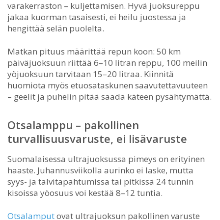
varakerraston – kuljettamisen. Hyvä juoksureppu
jakaa kuorman tasaisesti, ei heilu juostessa ja
hengittää selän puolelta.
Matkan pituus määrittää repun koon: 50 km
päiväjuoksuun riittää 6–10 litran reppu, 100 meilin
yöjuoksuun tarvitaan 15–20 litraa. Kiinnitä
huomiota myös etuosataskunen saavutettavuuteen
– geelit ja puhelin pitää saada käteen pysähtymättä.
Otsalamppu – pakollinen
turvallisuusvaruste, ei lisävaruste
Suomalaisessa ultrajuoksussa pimeys on erityinen
haaste. Juhannusviikolla aurinko ei laske, mutta
syys- ja talvitapahtumissa tai pitkissä 24 tunnin
kisoissa yöosuus voi kestää 8–12 tuntia.
Otsalamput
ovat ultrajuoksun pakollinen varuste