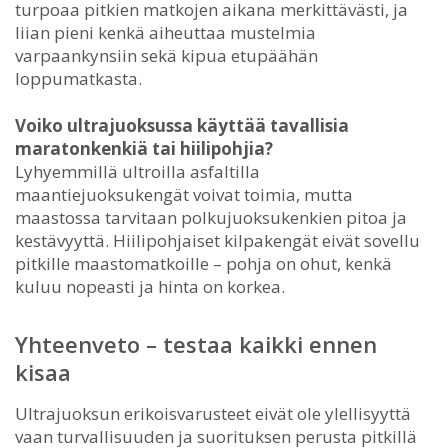
turpoaa pitkien matkojen aikana merkittävästi, ja
liian pieni kenkä aiheuttaa mustelmia
varpaankynsiin sekä kipua etupäähän
loppumatkasta.
Voiko ultrajuoksussa käyttää tavallisia
maratonkenkiä tai hiilipohjia?
Lyhyemmillä ultroilla asfaltilla
maantiejuoksukengät voivat toimia, mutta
maastossa tarvitaan polkujuoksukenkien pitoa ja
kestävyyttä. Hiilipohjaiset kilpakengät eivät sovellu
pitkille maastomatkoille – pohja on ohut, kenkä
kuluu nopeasti ja hinta on korkea.
Yhteenveto – testaa kaikki ennen
kisaa
Ultrajuoksun erikoisvarusteet eivät ole ylellisyyttä
vaan turvallisuuden ja suorituksen perusta pitkillä