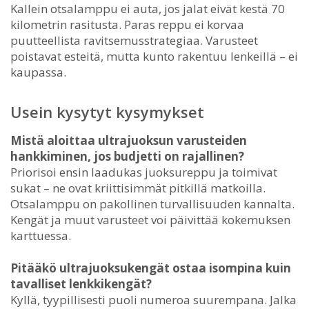
Kallein otsalamppu ei auta, jos jalat eivät kestä 70
kilometrin rasitusta. Paras reppu ei korvaa
puutteellista ravitsemusstrategiaa. Varusteet
poistavat esteitä, mutta kunto rakentuu lenkeillä – ei
kaupassa.
Usein kysytyt kysymykset
Mistä aloittaa ultrajuoksun varusteiden
hankkiminen, jos budjetti on rajallinen?
Priorisoi ensin laadukas juoksureppu ja toimivat
sukat – ne ovat kriittisimmät pitkillä matkoilla.
Otsalamppu on pakollinen turvallisuuden kannalta.
Kengät ja muut varusteet voi päivittää kokemuksen
karttuessa.
Pitääkö ultrajuoksukengät ostaa isompina kuin
tavalliset lenkkikengät?
Kyllä, tyypillisesti puoli numeroa suurempana. Jalka