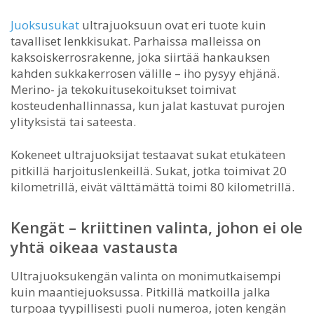
Juoksusukat
ultrajuoksuun ovat eri tuote kuin
tavalliset lenkkisukat. Parhaissa malleissa on
kaksoiskerrosrakenne, joka siirtää hankauksen
kahden sukkakerrosen välille – iho pysyy ehjänä.
Merino- ja tekokuitusekoitukset toimivat
kosteudenhallinnassa, kun jalat kastuvat purojen
ylityksistä tai sateesta.
Kokeneet ultrajuoksijat testaavat sukat etukäteen
pitkillä harjoituslenkeillä. Sukat, jotka toimivat 20
kilometrillä, eivät välttämättä toimi 80 kilometrillä.
Kengät – kriittinen valinta, johon ei ole
yhtä oikeaa vastausta
Ultrajuoksukengän valinta on monimutkaisempi
kuin maantiejuoksussa. Pitkillä matkoilla jalka
turpoaa tyypillisesti puoli numeroa, joten kengän