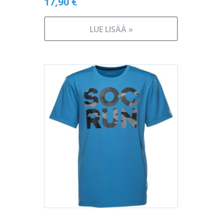
17,90
€
LUE LISÄÄ »