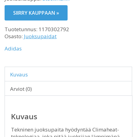
SIIRRY KAUPPAAN »
Tuotetunnus:
1170302792
Osasto:
Juoksupaidat
Adidas
Kuvaus
Arviot (0)
Kuvaus
Tekninen juoksupaita hyödyntää Climaheat-
teknologiaa, joka pitää juoksijan lämpimänä.