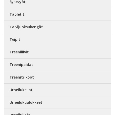
Sykevyöt
Tabletit
Talvijuoksukengät
Teipit
Treeniliivit
Treenipaidat
Treenitrikoot
Urheilukellot
Urheilukuulokkeet
Urheiluliivit