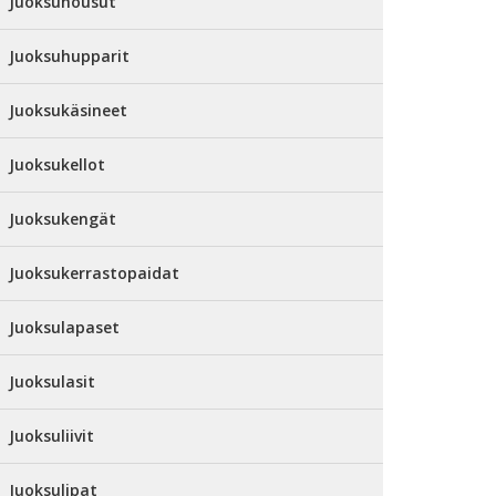
Juoksuhousut
Juoksuhupparit
Juoksukäsineet
Juoksukellot
Juoksukengät
Juoksukerrastopaidat
Juoksulapaset
Juoksulasit
Juoksuliivit
Juoksulipat