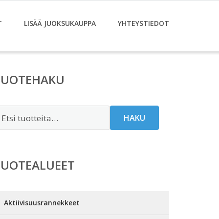
T
LISÄÄ JUOKSUKAUPPA
YHTEYSTIEDOT
TUOTEHAKU
tsi:
HAKU
TUOTEALUEET
Aktiivisuusrannekkeet