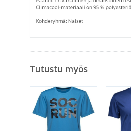
Pääntie on v-mallinen ja hihansuiden res
Climacool-materiaali on 95 % polyesteriä
Kohderyhmä: Naiset
Tutustu myös