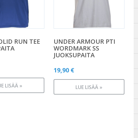
OLID RUN TEE
UNDER ARMOUR PTI
AITA
WORDMARK SS
JUOKSUPAITA
19,90
€
UE LISÄÄ »
LUE LISÄÄ »