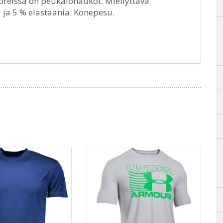
oreissa on peukalonaukot. Miellyttävä
 ja 5 % elastaania. Konepesu.