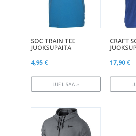
SOC TRAIN TEE
CRAFT S
JUOKSUPAITA
JUOKSUP
4,95
€
17,90
€
LUE LISÄÄ »
L