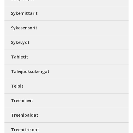
Sykemittarit
Sykesensorit
Sykevyöt
Tabletit
Talvijuoksukengät
Teipit
Treeniliivit
Treenipaidat
Treenitrikoot