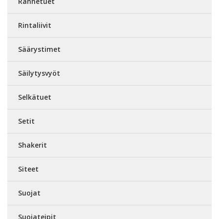
Rannetuet
Rintaliivit
Säärystimet
Säilytysvyöt
Selkätuet
Setit
Shakerit
Siteet
Suojat
Suojateipit