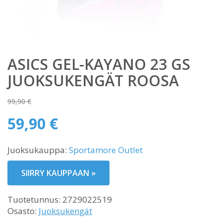
ASICS GEL-KAYANO 23 GS
JUOKSUKENGÄT ROOSA
99,90
€
Alkuperäinen
59,90
€
hinta
Nykyinen
oli:
Juoksukauppa:
Sportamore Outlet
hinta
99,90 €.
on:
SIIRRY KAUPPAAN »
59,90 €.
Tuotetunnus:
2729022519
Osasto:
Juoksukengät