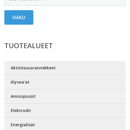
HAKU
TUOTEALUEET
Aktiivisuusrannekkeet
Älyvaa’at
Annospussit
Elektrodit
Energialisät