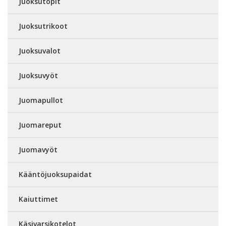
Juoksutopit
Juoksutrikoot
Juoksuvalot
Juoksuvyöt
Juomapullot
Juomareput
Juomavyöt
Kääntöjuoksupaidat
Kaiuttimet
Käsivarsikotelot