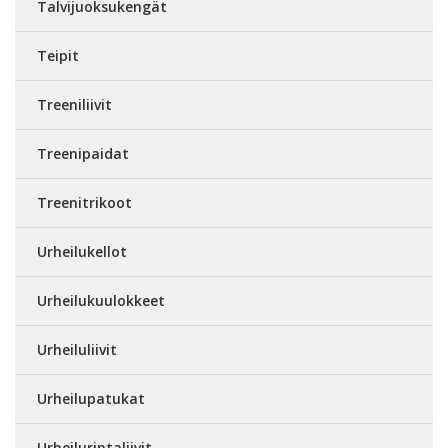
Talvijuoksukengät
Teipit
Treeniliivit
Treenipaidat
Treenitrikoot
Urheilukellot
Urheilukuulokkeet
Urheiluliivit
Urheilupatukat
Urheilurintaliivit