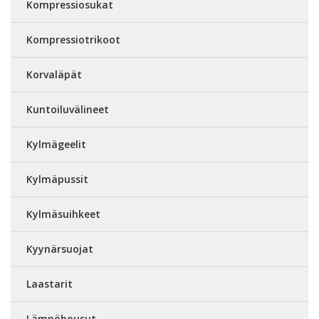
Kompressiosukat
Kompressiotrikoot
Korvaläpät
Kuntoiluvälineet
Kylmägeelit
Kylmäpussit
Kylmäsuihkeet
Kyynärsuojat
Laastarit
Lämpöhousut