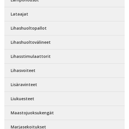
Lataajat
Lihashuoltopallot
Lihashuoltovälineet
Lihasstimulaattorit
Lihasvoiteet
Lisäravinteet
Liukuesteet
Maastojuoksukengät
Marjasekoitukset