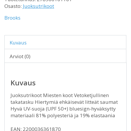
Osasto:
Juoksutrikoot
Brooks
Kuvaus
Arviot (0)
Kuvaus
Juoksutrikoot Miesten koot Vetoketjullinen
takatasku Hiertymiä ehkäisevät litteät saumat
Hyvä UV-suoja (UPF 50+) bluesign-hyväksytty
materiaali 81% polyesteriä ja 19% elastaania
EAN: 2200036361870