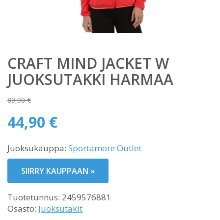
CRAFT MIND JACKET W
JUOKSUTAKKI HARMAA
89,90
€
Alkuperäinen
44,90
€
hinta
Nykyinen
oli:
Juoksukauppa:
Sportamore Outlet
hinta
89,90 €.
on:
SIIRRY KAUPPAAN »
44,90 €.
Tuotetunnus:
2459576881
Osasto:
Juoksutakit