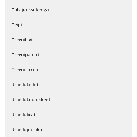
Talvijuoksukengät
Teipit
Treeniliivit
Treenipaidat
Treenitrikoot
Urheilukellot
Urheilukuulokkeet
Urheiluliivit
Urheilupatukat