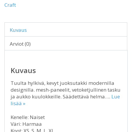
Craft
Kuvaus
Arviot (0)
Kuvaus
Tuulta hylkivä, kevyt juoksutakki modernilla
designilla. mesh-paneelit, vetoketjullinen tasku
ja aukko kuulokkeille. Säädettävä helma….
Lue
lisää »
Kenelle: Naiset
Väri: Harmaa
Koot: XS, S, M, L, XL