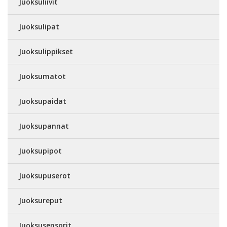
Juoksuliivit
Juoksulipat
Juoksulippikset
Juoksumatot
Juoksupaidat
Juoksupannat
Juoksupipot
Juoksupuserot
Juoksureput
Juoksusensorit