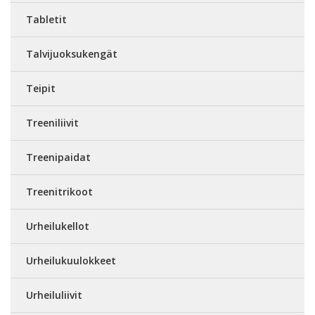
Tabletit
Talvijuoksukengät
Teipit
Treeniliivit
Treenipaidat
Treenitrikoot
Urheilukellot
Urheilukuulokkeet
Urheiluliivit