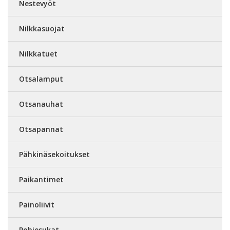
Nestevyöt
Nilkkasuojat
Nilkkatuet
Otsalamput
Otsanauhat
Otsapannat
Pähkinäsekoitukset
Paikantimet
Painoliivit
Pohjesukat