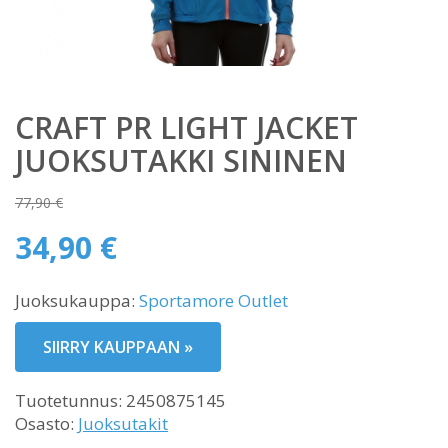
CRAFT PR LIGHT JACKET
JUOKSUTAKKI SININEN
77,90
€
Alkuperäinen
34,90
€
hinta
Nykyinen
oli:
Juoksukauppa:
Sportamore Outlet
hinta
77,90 €.
on:
SIIRRY KAUPPAAN »
34,90 €.
Tuotetunnus:
2450875145
Osasto:
Juoksutakit