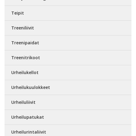
Teipit
Treeniliivit
Treenipaidat
Treenitrikoot
Urheilukellot
Urheilukuulokkeet
Urheiluliivit
Urheilupatukat
Urheilurintaliivit