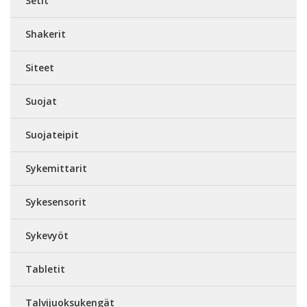
Setit
Shakerit
Siteet
Suojat
Suojateipit
Sykemittarit
Sykesensorit
Sykevyöt
Tabletit
Talvijuoksukengät