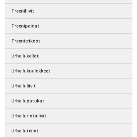
Treeniliivit
Treenipaidat
Treenitrikoot
Urheilukellot
Urheilukuulokkeet
Urheiluliivit
Urheilupatukat
Urheilurintaliivit
Urheiluteipit