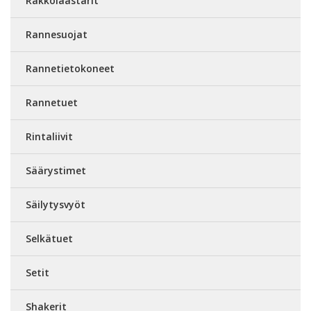
Rakkolaastarit
Rannesuojat
Rannetietokoneet
Rannetuet
Rintaliivit
Säärystimet
Säilytysvyöt
Selkätuet
Setit
Shakerit