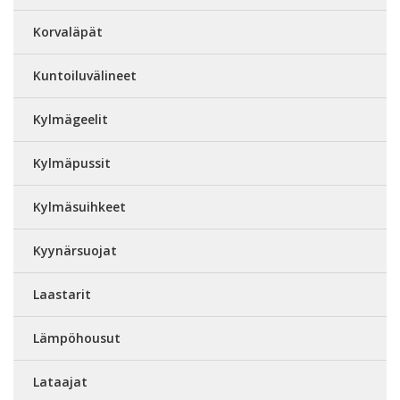
Korvaläpät
Kuntoiluvälineet
Kylmägeelit
Kylmäpussit
Kylmäsuihkeet
Kyynärsuojat
Laastarit
Lämpöhousut
Lataajat