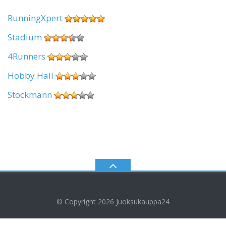
RunningXpert
Stadium
4Runners
Hobby Hall
Stockmann
© Copyright 2026
Juoksukauppa24