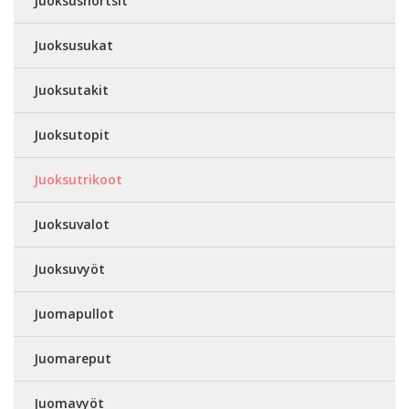
Juoksushortsit
Juoksusukat
Juoksutakit
Juoksutopit
Juoksutrikoot
Juoksuvalot
Juoksuvyöt
Juomapullot
Juomareput
Juomavyöt