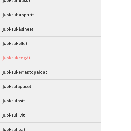
Juoksuhousut
Juoksuhupparit
Juoksukäsineet
Juoksukellot
Juoksukengät
Juoksukerrastopaidat
Juoksulapaset
Juoksulasit
Juoksuliivit
Juoksulipat