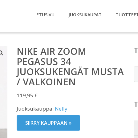
ETUSIVU
JUOKSUKAUPAT
TUOTTEE
NIKE AIR ZOOM
PEGASUS 34
JUOKSUKENGÄT MUSTA
E
/ VALKOINEN
119,95
€
Juoksukauppa:
Nelly
SIIRRY KAUPPAAN »