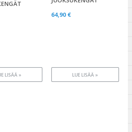
JUOKSUKENGÄT
KENGÄT
64,90
€
UE LISÄÄ »
LUE LISÄÄ »