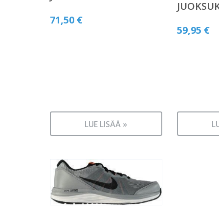
JUOKSU
71,50
€
59,95
€
LUE LISÄÄ »
L