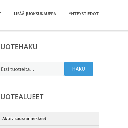
T
LISÄÄ JUOKSUKAUPPA
YHTEYSTIEDOT
TUOTEHAKU
tsi:
HAKU
TUOTEALUEET
Aktiivisuusrannekkeet