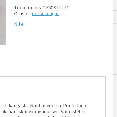
Tuotetunnus:
2760871271
Osasto:
Juoksukengät
Nike
esh-kangasta. Nauhat edessä. Printti logo
ehokkaan iskunvaimennuksen. Valmistettu