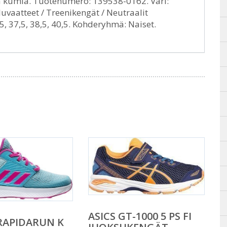
ohja kumia. Tuotenumero: 139538-0162. Väri:
vaatteet / Treenikengät / Neutraalit
,5, 37,5, 38,5, 40,5. Kohderyhmä: Naiset.
ASICS GT-1000 5 PS FI
RAPIDARUN K