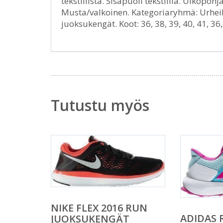
tekstiilistä. SIsäpuoli tekstiiliä. Ulkop
Musta/valkoinen. Kategoriaryhmä: Urheilu
juoksukengät. Koot: 36, 38, 39, 40, 41, 36
Tutustu myös
NIKE FLEX 2016 RUN
ADIDAS 
JUOKSUKENGÄT