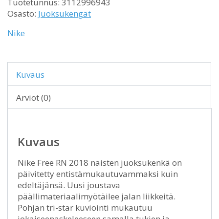
Tuotetunnus:
3112996943
Osasto:
Juoksukengät
Nike
Kuvaus
Arviot (0)
Kuvaus
Nike Free RN 2018 naisten juoksukenkä on
päivitetty entistämukautuvammaksi kuin
edeltäjänsä. Uusi joustava
päällimateriaalimyötäilee jalan liikkeitä.
Pohjan tri-star kuviointi mukautuu
jokaiseenaskeleeseen samalla tukien ja