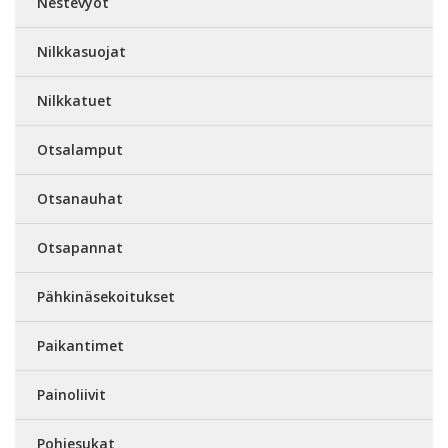
Nestevyöt
Nilkkasuojat
Nilkkatuet
Otsalamput
Otsanauhat
Otsapannat
Pähkinäsekoitukset
Paikantimet
Painoliivit
Pohjesukat