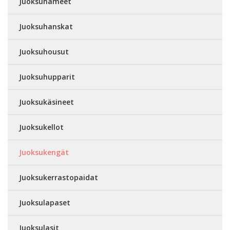
Juoksuhameet
Juoksuhanskat
Juoksuhousut
Juoksuhupparit
Juoksukäsineet
Juoksukellot
Juoksukengät
Juoksukerrastopaidat
Juoksulapaset
Juoksulasit