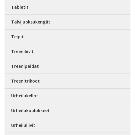
Tabletit
Talvijuoksukengät
Teipit
Treeniliivit
Treenipaidat
Treenitrikoot
Urheilukellot
Urheilukuulokkeet
Urheiluliivit