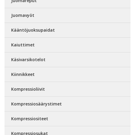
Juomareput
Juomavyöt
Kääntöjuoksupaidat
Kaiuttimet
Käsivarsikotelot
Kiinnikkeet
Kompressioliivit
Kompressiosäärystimet
Kompressiositeet
Kompressiosukat