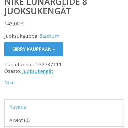
NIKE LUNARGLIDE 8
JUOKSUKENGÄT
143,00
€
Juoksukauppa:
Stadium
SIIRRY KAUPPAAN »
Tuotetunnus:
232737111
Osasto:
Juoksukengät
Nike
Kuvaus
Arviot (0)