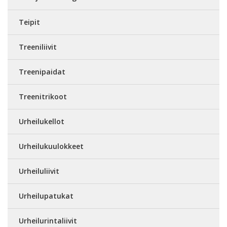
Teipit
Treeniliivit
Treenipaidat
Treenitrikoot
Urheilukellot
Urheilukuulokkeet
Urheiluliivit
Urheilupatukat
Urheilurintaliivit