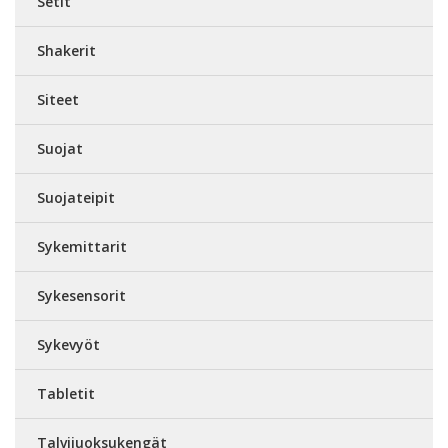
Setit
Shakerit
Siteet
Suojat
Suojateipit
Sykemittarit
Sykesensorit
Sykevyöt
Tabletit
Talvijuoksukengät