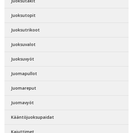
Juoksutakit
Juoksutopit
Juoksutrikoot
Juoksuvalot
Juoksuvyöt
Juomapullot
Juomareput
Juomavyöt
Kääntöjuoksupaidat
Kaiuttimet