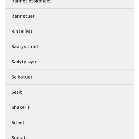
Rannetietokoneet
Rannetuet
Rintaliivit
Säärystimet
Säilytysvyöt
Selkätuet
Setit
Shakerit
Siteet
Suojat