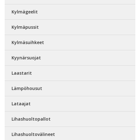
Kylmägeelit
Kylmäpussit
Kylmäsuihkeet
Kyynärsuojat
Laastarit
Lämpöhousut
Lataajat
Lihashuoltopallot
Lihashuoltovälineet