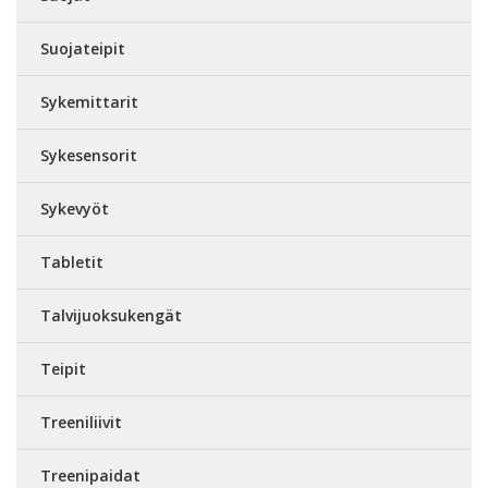
Suojateipit
Sykemittarit
Sykesensorit
Sykevyöt
Tabletit
Talvijuoksukengät
Teipit
Treeniliivit
Treenipaidat