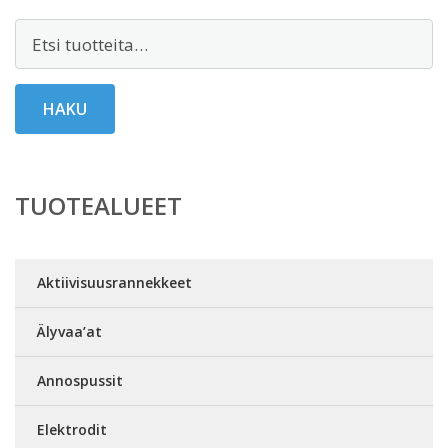
Etsi:
HAKU
TUOTEALUEET
Aktiivisuusrannekkeet
Älyvaa’at
Annospussit
Elektrodit