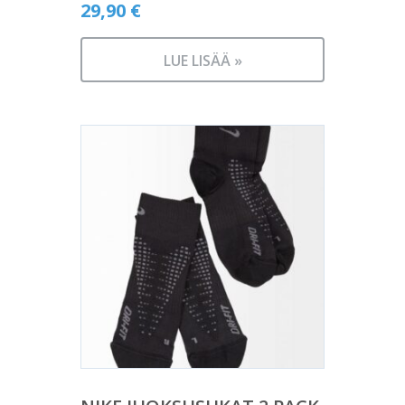
29,90
€
LUE LISÄÄ »