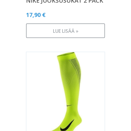
NIKE JUOKSUSUKAT 2 PACK
17,90
€
LUE LISÄÄ »