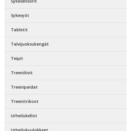
Sykesensorit
Sykevyöt
Tabletit
Talvijuoksukengät
Teipit
Treeniliivit
Treenipaidat
Treenitrikoot
Urheilukellot
Urheilukuulokkeet