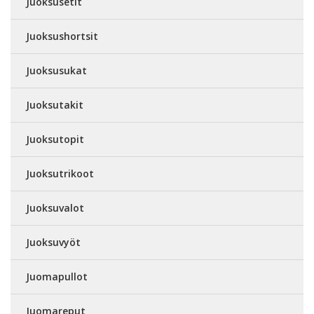
Juoksusetit
Juoksushortsit
Juoksusukat
Juoksutakit
Juoksutopit
Juoksutrikoot
Juoksuvalot
Juoksuvyöt
Juomapullot
Juomareput