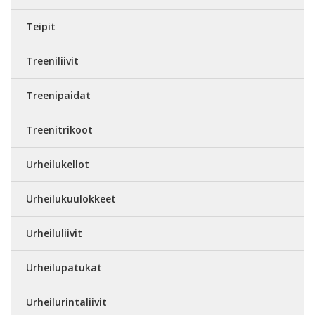
Teipit
Treeniliivit
Treenipaidat
Treenitrikoot
Urheilukellot
Urheilukuulokkeet
Urheiluliivit
Urheilupatukat
Urheilurintaliivit