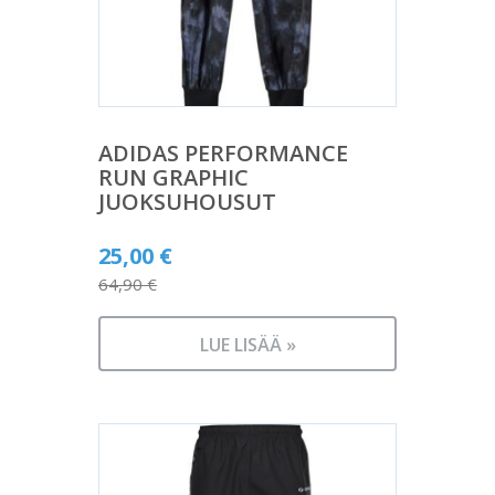
ADIDAS PERFORMANCE
RUN GRAPHIC
JUOKSUHOUSUT
Alkuperäinen
25,00
€
hinta
64,90
€
Nykyinen
oli:
hinta
64,90 €.
LUE LISÄÄ »
on:
25,00 €.