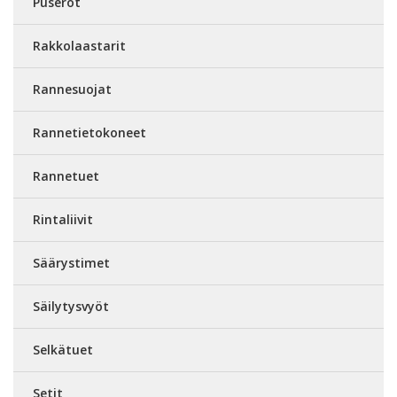
Puserot
Rakkolaastarit
Rannesuojat
Rannetietokoneet
Rannetuet
Rintaliivit
Säärystimet
Säilytysvyöt
Selkätuet
Setit