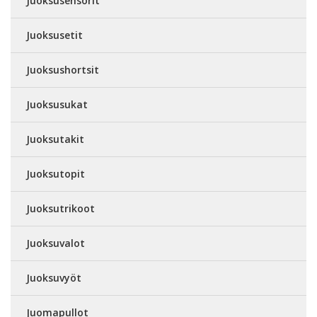
Juoksusensorit
Juoksusetit
Juoksushortsit
Juoksusukat
Juoksutakit
Juoksutopit
Juoksutrikoot
Juoksuvalot
Juoksuvyöt
Juomapullot