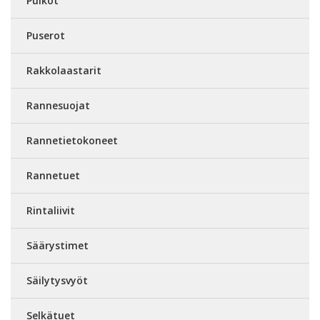
Puikot
Puserot
Rakkolaastarit
Rannesuojat
Rannetietokoneet
Rannetuet
Rintaliivit
Säärystimet
Säilytysvyöt
Selkätuet