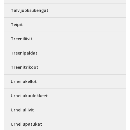
Talvijuoksukengät
Teipit
Treeniliivit
Treenipaidat
Treenitrikoot
Urheilukellot
Urheilukuulokkeet
Urheiluliivit
Urheilupatukat