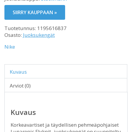
SIIRRY KAUPPAAN »
Tuotetunnus:
1195616837
Osasto:
Juoksukengät
Nike
Kuvaus
Arviot (0)
Kuvaus
Korkeavartiset ja täydellisen pehmeäpohjaiset
Lunarepic Flyknit -juoksukengät on suunniteltu