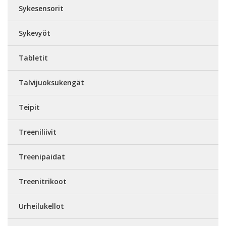
Sykesensorit
Sykevyöt
Tabletit
Talvijuoksukengät
Teipit
Treeniliivit
Treenipaidat
Treenitrikoot
Urheilukellot