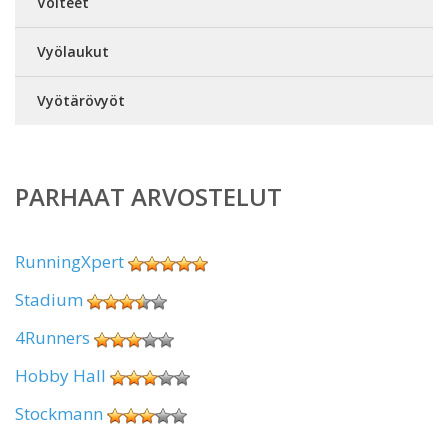
Voiteet
Vyölaukut
Vyötärövyöt
PARHAAT ARVOSTELUT
RunningXpert
Stadium
4Runners
Hobby Hall
Stockmann