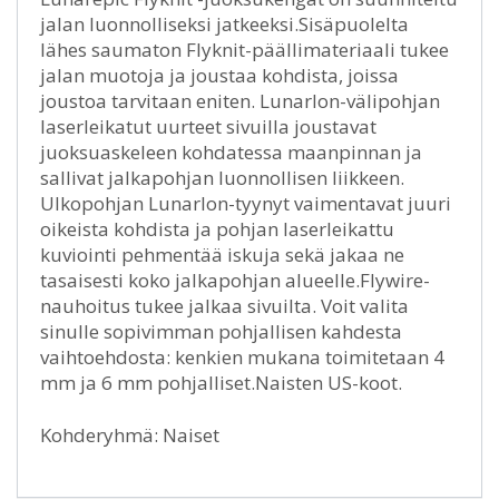
jalan luonnolliseksi jatkeeksi.Sisäpuolelta
lähes saumaton Flyknit-päällimateriaali tukee
jalan muotoja ja joustaa kohdista, joissa
joustoa tarvitaan eniten. Lunarlon-välipohjan
laserleikatut uurteet sivuilla joustavat
juoksuaskeleen kohdatessa maanpinnan ja
sallivat jalkapohjan luonnollisen liikkeen.
Ulkopohjan Lunarlon-tyynyt vaimentavat juuri
oikeista kohdista ja pohjan laserleikattu
kuviointi pehmentää iskuja sekä jakaa ne
tasaisesti koko jalkapohjan alueelle.Flywire-
nauhoitus tukee jalkaa sivuilta. Voit valita
sinulle sopivimman pohjallisen kahdesta
vaihtoehdosta: kenkien mukana toimitetaan 4
mm ja 6 mm pohjalliset.Naisten US-koot.
Kohderyhmä: Naiset