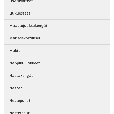
Lisäravinteet
Liukuesteet
Maastojuoksukengät
Marjasekoitukset
Mukit
Nappikuulokkeet
Nastakengät
Nastat
Nestepullot
Nestereput