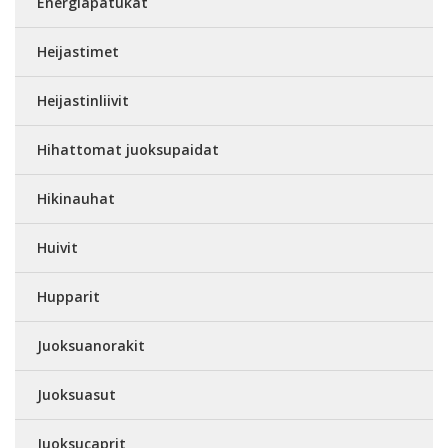
Energiapatukat
Heijastimet
Heijastinliivit
Hihattomat juoksupaidat
Hikinauhat
Huivit
Hupparit
Juoksuanorakit
Juoksuasut
Juoksucaprit