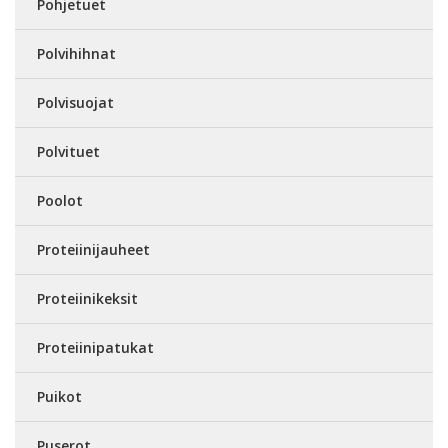
Pohjetuet
Polvihihnat
Polvisuojat
Polvituet
Poolot
Proteiinijauheet
Proteiinikeksit
Proteiinipatukat
Puikot
Puserot