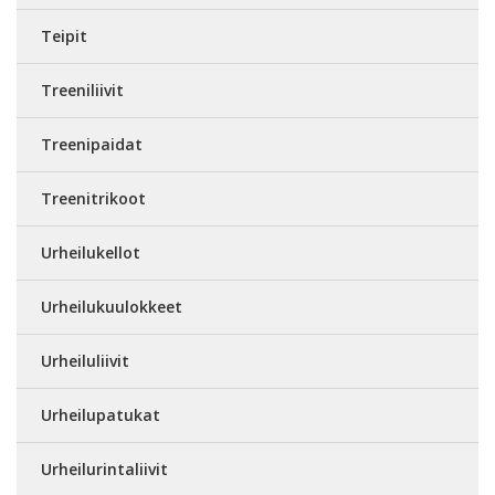
Teipit
Treeniliivit
Treenipaidat
Treenitrikoot
Urheilukellot
Urheilukuulokkeet
Urheiluliivit
Urheilupatukat
Urheilurintaliivit