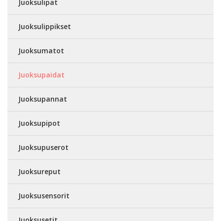
Juoksulipat
Juoksulippikset
Juoksumatot
Juoksupaidat
Juoksupannat
Juoksupipot
Juoksupuserot
Juoksureput
Juoksusensorit
Juoksusetit