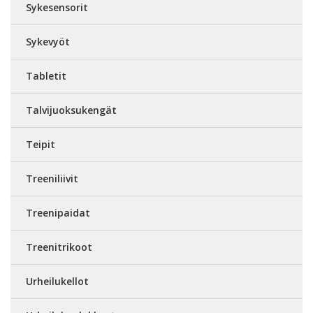
Sykesensorit
Sykevyöt
Tabletit
Talvijuoksukengät
Teipit
Treeniliivit
Treenipaidat
Treenitrikoot
Urheilukellot