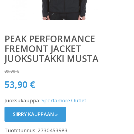
PEAK PERFORMANCE
FREMONT JACKET
JUOKSUTAKKI MUSTA
89,90
€
Alkuperäinen
53,90
€
hinta
Nykyinen
oli:
Juoksukauppa:
Sportamore Outlet
hinta
89,90 €.
on:
SIIRRY KAUPPAAN »
53,90 €.
Tuotetunnus:
2730453983