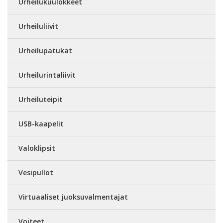
Urheilukuulokkeet
Urheiluliivit
Urheilupatukat
Urheilurintaliivit
Urheiluteipit
USB-kaapelit
Valoklipsit
Vesipullot
Virtuaaliset juoksuvalmentajat
Voiteet