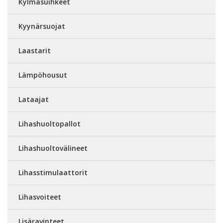
Kylmäsuihkeet
Kyynärsuojat
Laastarit
Lämpöhousut
Lataajat
Lihashuoltopallot
Lihashuoltovälineet
Lihasstimulaattorit
Lihasvoiteet
Lisäravinteet