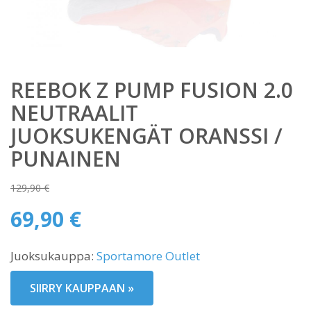
REEBOK Z PUMP FUSION 2.0
NEUTRAALIT
JUOKSUKENGÄT ORANSSI /
PUNAINEN
129,90
€
Alkuperäinen
69,90
€
hinta
Nykyinen
oli:
Juoksukauppa:
Sportamore Outlet
hinta
129,90 €.
on:
SIIRRY KAUPPAAN »
69,90 €.