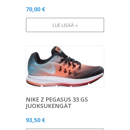
70,00
€
LUE LISÄÄ »
NIKE Z PEGASUS 33 GS
JUOKSUKENGÄT
93,50
€