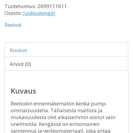
Tuotetunnus:
2699111611
Osasto:
Juoksukengät
Reebok
Kuvaus
Arviot (0)
Kuvaus
Reebokin ennennäkemätön kenkä pump-
ominaisuudella. Tällaisesta mallista ja
mukavuudesta olet aikaisemmin voinut vain
unelmoida. Kengässä on erinomainen
vaimennus ja verkkomateriaali, joka antaa