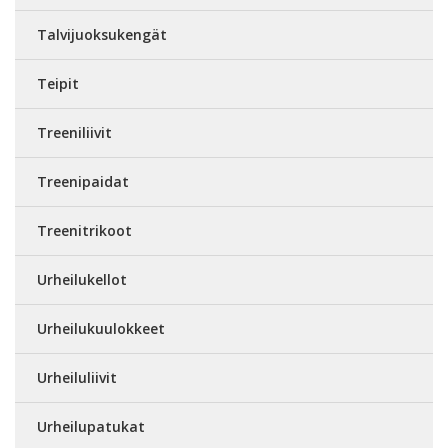
Talvijuoksukengät
Teipit
Treeniliivit
Treenipaidat
Treenitrikoot
Urheilukellot
Urheilukuulokkeet
Urheiluliivit
Urheilupatukat