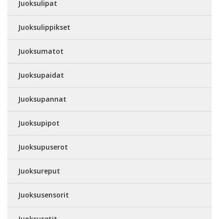
Juoksulipat
Juoksulippikset
Juoksumatot
Juoksupaidat
Juoksupannat
Juoksupipot
Juoksupuserot
Juoksureput
Juoksusensorit
Juoksusetit