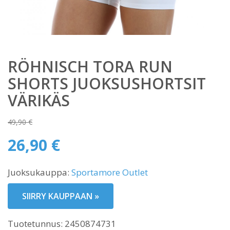
RÖHNISCH TORA RUN
SHORTS JUOKSUSHORTSIT
VÄRIKÄS
49,90
€
Alkuperäinen
26,90
€
hinta
Nykyinen
oli:
Juoksukauppa:
Sportamore Outlet
hinta
49,90 €.
on:
SIIRRY KAUPPAAN »
26,90 €.
Tuotetunnus:
2450874731