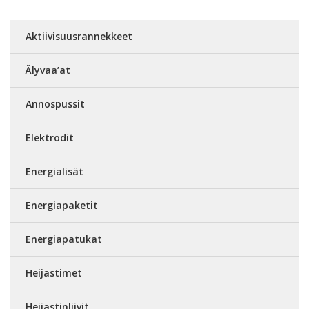
Aktiivisuusrannekkeet
Älyvaa’at
Annospussit
Elektrodit
Energialisät
Energiapaketit
Energiapatukat
Heijastimet
Heijastinliivit