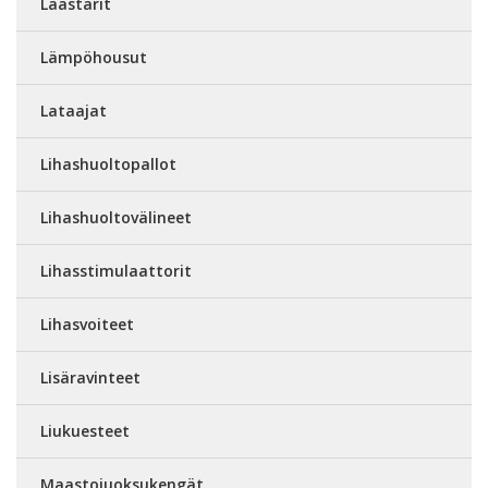
Laastarit
Lämpöhousut
Lataajat
Lihashuoltopallot
Lihashuoltovälineet
Lihasstimulaattorit
Lihasvoiteet
Lisäravinteet
Liukuesteet
Maastojuoksukengät