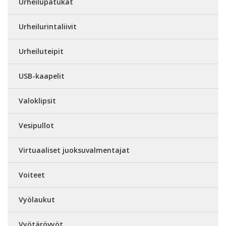
Urheilupatukat
Urheilurintaliivit
Urheiluteipit
USB-kaapelit
Valoklipsit
Vesipullot
Virtuaaliset juoksuvalmentajat
Voiteet
Vyölaukut
Vyötärövyöt