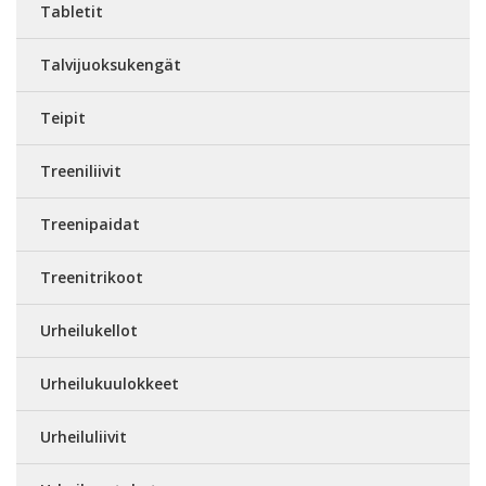
Tabletit
Talvijuoksukengät
Teipit
Treeniliivit
Treenipaidat
Treenitrikoot
Urheilukellot
Urheilukuulokkeet
Urheiluliivit