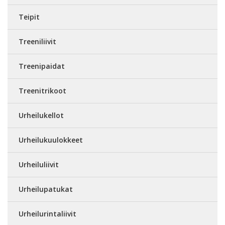
Teipit
Treeniliivit
Treenipaidat
Treenitrikoot
Urheilukellot
Urheilukuulokkeet
Urheiluliivit
Urheilupatukat
Urheilurintaliivit