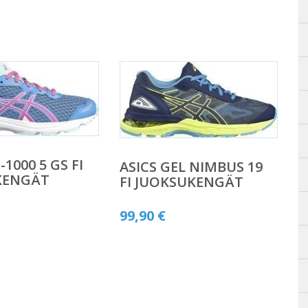
-1000 5 GS FI
ASICS GEL NIMBUS 19
KENGÄT
FI JUOKSUKENGÄT
99,90
€