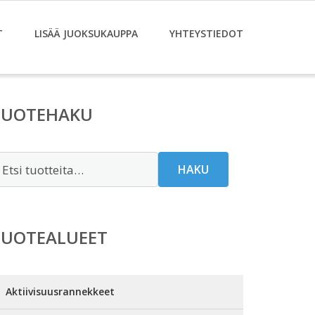
T
LISÄÄ JUOKSUKAUPPA
YHTEYSTIEDOT
TUOTEHAKU
tsi:
HAKU
TUOTEALUEET
Aktiivisuusrannekkeet