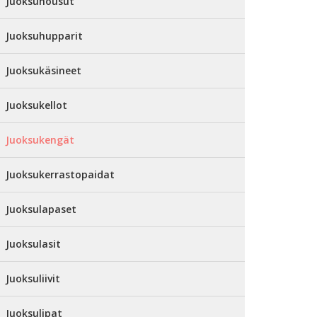
Juoksuhousut
Juoksuhupparit
Juoksukäsineet
Juoksukellot
Juoksukengät
Juoksukerrastopaidat
Juoksulapaset
Juoksulasit
Juoksuliivit
Juoksulipat