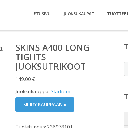
ETUSIVU
JUOKSUKAUPAT
TUOTTEE
SKINS A400 LONG
TIGHTS
JUOKSUTRIKOOT
E
149,00
€
Juoksukauppa:
Stadium
SIIRRY KAUPPAAN »
Tuotetunnus:
236978101