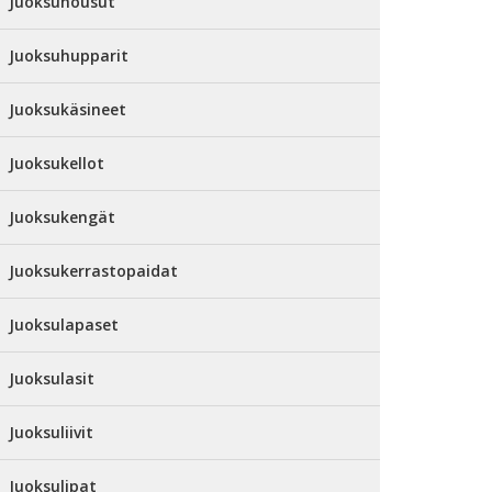
Juoksuhousut
Juoksuhupparit
Juoksukäsineet
Juoksukellot
Juoksukengät
Juoksukerrastopaidat
Juoksulapaset
Juoksulasit
Juoksuliivit
Juoksulipat