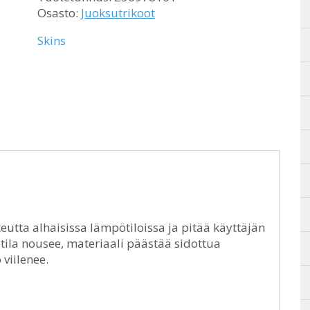
Osasto:
Juoksutrikoot
Skins
teutta alhaisissa lämpötiloissa ja pitää käyttäjän
ila nousee, materiaali päästää sidottua
 viilenee.