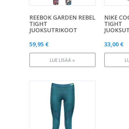
REEBOK GARDEN REBEL
NIKE CO
TIGHT
TIGHT
JUOKSUTRIKOOT
JUOKSU
59,95
€
33,00
€
LUE LISÄÄ »
L