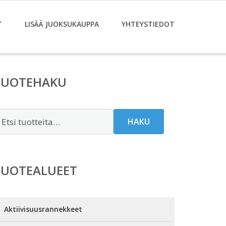
T
LISÄÄ JUOKSUKAUPPA
YHTEYSTIEDOT
TUOTEHAKU
tsi:
HAKU
TUOTEALUEET
Aktiivisuusrannekkeet