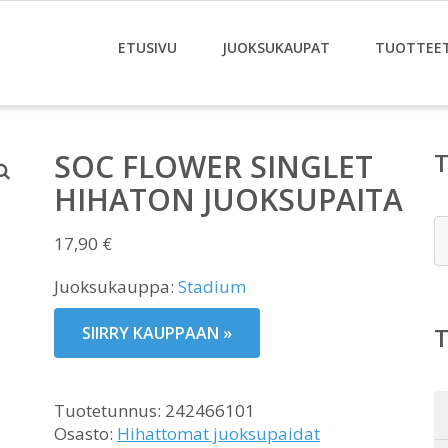
ETUSIVU
JUOKSUKAUPAT
TUOTTEE
SOC FLOWER SINGLET
HIHATON JUOKSUPAITA
E
17,90
€
Juoksukauppa:
Stadium
SIIRRY KAUPPAAN »
Tuotetunnus:
242466101
Osasto:
Hihattomat juoksupaidat