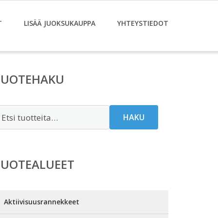
T
LISÄÄ JUOKSUKAUPPA
YHTEYSTIEDOT
TUOTEHAKU
tsi:
HAKU
TUOTEALUEET
Aktiivisuusrannekkeet