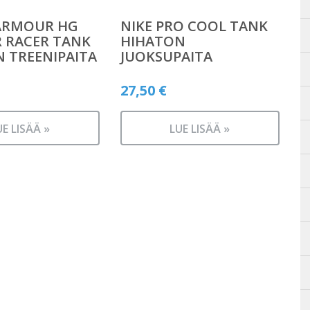
ARMOUR HG
NIKE PRO COOL TANK
 RACER TANK
HIHATON
 TREENIPAITA
JUOKSUPAITA
27,50
€
UE LISÄÄ »
LUE LISÄÄ »