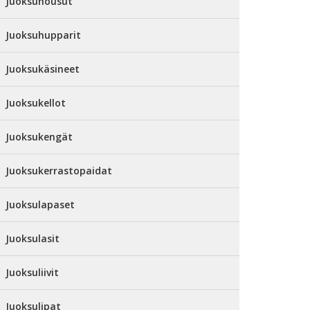
Juoksuhousut
Juoksuhupparit
Juoksukäsineet
Juoksukellot
Juoksukengät
Juoksukerrastopaidat
Juoksulapaset
Juoksulasit
Juoksuliivit
Juoksulipat