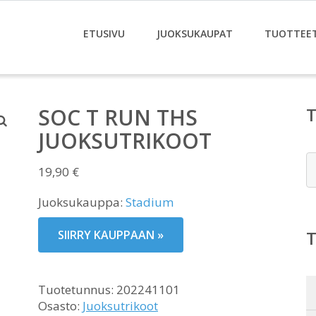
ETUSIVU
JUOKSUKAUPAT
TUOTTEE
SOC T RUN THS
JUOKSUTRIKOOT
E
19,90
€
Juoksukauppa:
Stadium
SIIRRY KAUPPAAN »
Tuotetunnus:
202241101
Osasto:
Juoksutrikoot