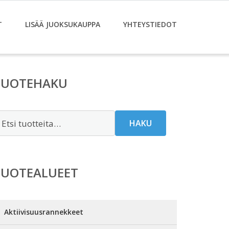
T
LISÄÄ JUOKSUKAUPPA
YHTEYSTIEDOT
TUOTEHAKU
tsi:
HAKU
TUOTEALUEET
Aktiivisuusrannekkeet