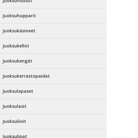
Juoksuhousut
Juoksuhupparit
Juoksukäsineet
Juoksukellot
Juoksukengät
Juoksukerrastopaidat
Juoksulapaset
Juoksulasit
Juoksuliivit
Juoksulipat