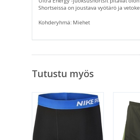
Ultra Energy -juoksushortsit pitävät olo
Shortseissa on joustava vyötärö ja vetoket
Kohderyhmä: Miehet
Tutustu myös