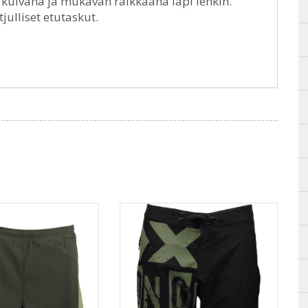
n kuivana ja mukavan raikkaana läpi lenkin.
julliset etutaskut.