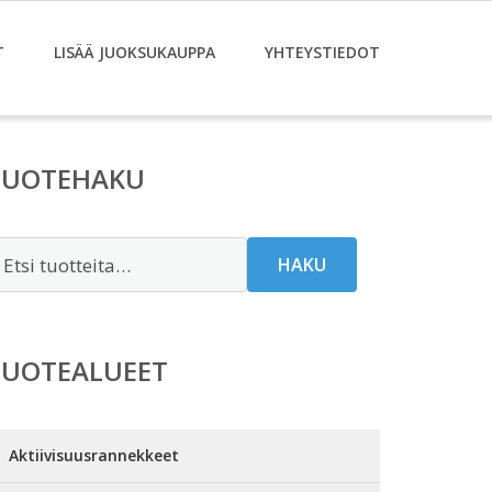
T
LISÄÄ JUOKSUKAUPPA
YHTEYSTIEDOT
TUOTEHAKU
tsi:
HAKU
TUOTEALUEET
Aktiivisuusrannekkeet