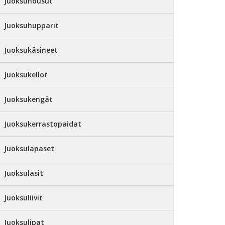
Juoksuhousut
Juoksuhupparit
Juoksukäsineet
Juoksukellot
Juoksukengät
Juoksukerrastopaidat
Juoksulapaset
Juoksulasit
Juoksuliivit
Juoksulipat