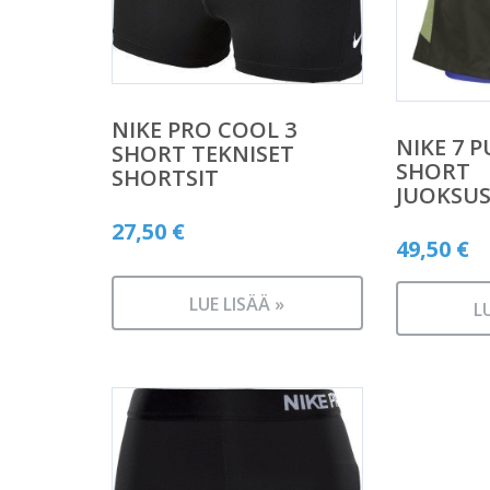
NIKE PRO COOL 3
NIKE 7 P
SHORT TEKNISET
SHORT
SHORTSIT
JUOKSU
27,50
€
49,50
€
LUE LISÄÄ »
L