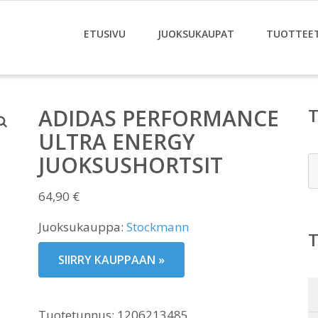
ETUSIVU
JUOKSUKAUPAT
TUOTTEE
ADIDAS PERFORMANCE
ULTRA ENERGY
JUOKSUSHORTSIT
E
64,90
€
Juoksukauppa:
Stockmann
SIIRRY KAUPPAAN »
Tuotetunnus:
1206213485