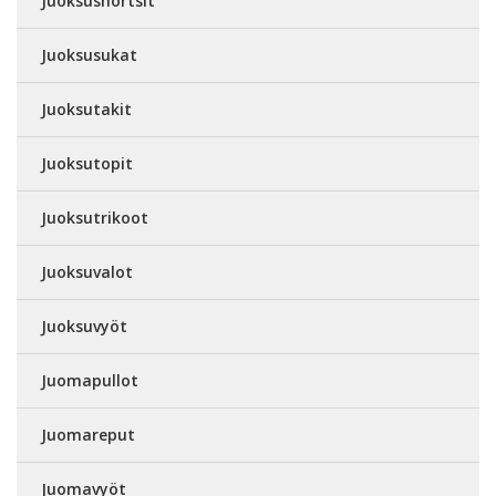
Juoksushortsit
Juoksusukat
Juoksutakit
Juoksutopit
Juoksutrikoot
Juoksuvalot
Juoksuvyöt
Juomapullot
Juomareput
Juomavyöt