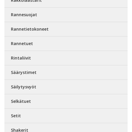
Rakkolaastarit
Rannesuojat
Rannetietokoneet
Rannetuet
Rintaliivit
Säärystimet
Säilytysvyöt
Selkätuet
Setit
Shakerit