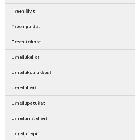
Treeniliivit
Treenipaidat
Treenitrikoot
Urheilukellot
Urheilukuulokkeet
Urheiluliivit
Urheilupatukat
Urheilurintaliivit
Urheiluteipit