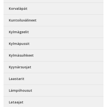
Korvaläpät
Kuntoiluvälineet
Kylmägeelit
Kylmäpussit
Kylmäsuihkeet
Kyynärsuojat
Laastarit
Lämpöhousut
Lataajat