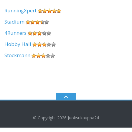
RunningXpert
Stadium
4Runners
Hobby Hall
Stockmann
© Copyright 2026
Juoksukauppa24